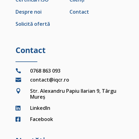
Despre noi
Contact
Solicită ofertă
Contact
_______
0768 863 093

contact@iqcr.ro

Str. Alexandru Papiu Ilarian 9, Târgu

Mureș
LinkedIn

Facebook
