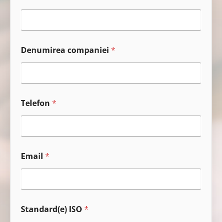
Denumirea companiei
*
d
Telefon
*
e
m
e
d
i
u
Email
*
S
t
a
n
d
a
Standard(e) ISO
*
r