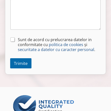
C
Sunt de acord cu prelucrarea datelor in
h
conformitate cu
politica de cookies
și
e
securitate a datelor cu caracter personal
.
c
k
b
Trimite
o
x
e
s
*