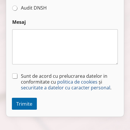
Audit DNSH
Mesaj
C
Sunt de acord cu prelucrarea datelor in
h
conformitate cu
politica de cookies
și
e
securitate a datelor cu caracter personal
.
c
k
b
Trimite
o
x
e
s