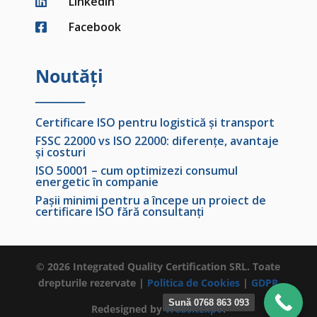
LinkedIn

Facebook

Noutăți
_______
Certificare ISO pentru logistică și transport
FSSC 22000 vs ISO 22000: diferențe, avantaje
și costuri
ISO 50001 – cum optimizezi consumul
energetic în companie
Pașii minimi pentru a începe un proiect de
certificare ISO fără consultanți
© 2026 Integrated Quality Certification SRL. Toate
drepturile rezervate |
Politica de Cookies
|
GDPR
Sună 0768 863 093
Redesigned by
WebsitExpo
.