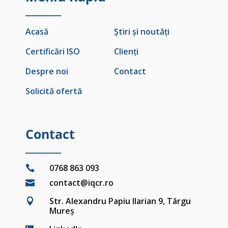
_______
Acasă
Știri și noutăți
Certificări ISO
Clienți
Despre noi
Contact
Solicită ofertă
Contact
_______
0768 863 093

contact@iqcr.ro

Str. Alexandru Papiu Ilarian 9, Târgu

Mureș