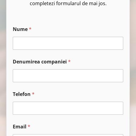
completezi formularul de mai jos.
Nume
*
Denumirea companiei
*
Telefon
*
E
Email
*
m
a