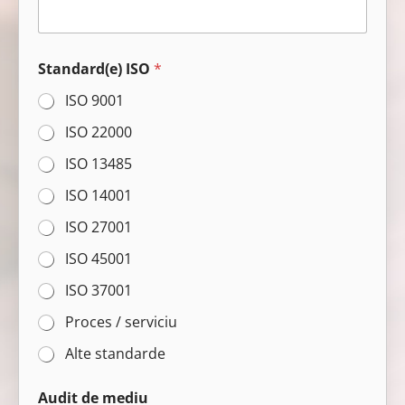
i
l
A
u
Standard(e) ISO
*
d
i
ISO 9001
t
I
ISO 22000
S
ISO 13485
O
ISO 14001
ISO 27001
ISO 45001
ISO 37001
Proces / serviciu
Alte standarde
Audit de mediu